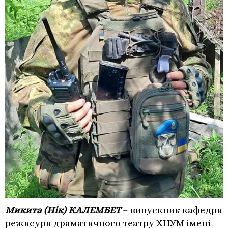
Микита (Нік) КАЛЕМБЕТ
– випускник кафедри
режисури драматичного театру ХНУМ імені