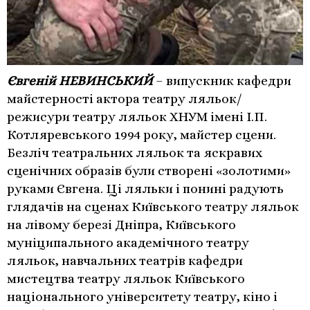
Євгеній НЕВИНСЬКИЙ
– випускник кафедри
майстерності актора театру ляльок/
режисури театру ляльок ХНУМ імені І.П.
Котляревського 1994 року, майстер сцени.
Безліч театральних ляльок та яскравих
сценічних образів були створені «золотими»
руками Євгена. Ці ляльки і понині радують
глядачів на сценах Київського театру ляльок
на лівому березі Дніпра, Київського
муніципального академічного театру
ляльок, навчальних театрів кафедри
мистецтва театру ляльок Київського
національного університету театру, кіно і