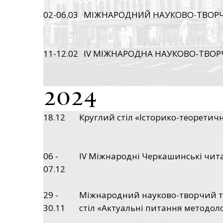
02-06.03
МІЖНАРОДНИЙ НАУКОВО-ТВОРЧИ
11-12.02
IV МІЖНАРОДНА НАУКОВО-ТВОРЧ
2024
18.12
Круглий стіл «Історико-теоретич
06 -
IV Міжнародні Черкашинські чита
07.12
29 -
Міжнародний науково-творчий та 
30.11
стіл «Актуальні питання методол