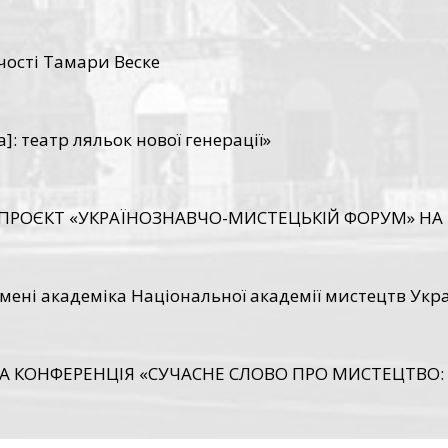
ості Тамари Веске
: театр ляльок нової генерації»
 ПРОЄКТ «УКРАЇНОЗНАВЧО-МИСТЕЦЬКІЙ ФОРУМ» НА 
 імені академіка Національної академії мистецтв Ук
А КОНФЕРЕНЦІЯ «СУЧАСНЕ СЛОВО ПРО МИСТЕЦТВО: 