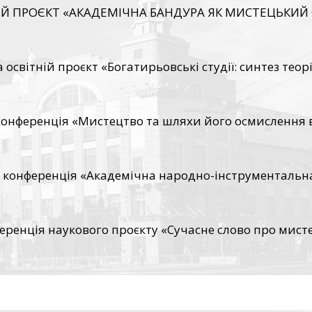
Й ПРОЄКТ «АКАДЕМІЧНА БАНДУРА ЯК МИСТЕЦЬКИЙ
світній проєкт «Богатирьовські студії: синтез теорі
конференція «Мистецтво та шляхи його осмислення 
 конференція «Академічна народно-інструментальна 
енція наукового проєкту «Сучасне слово про мисте