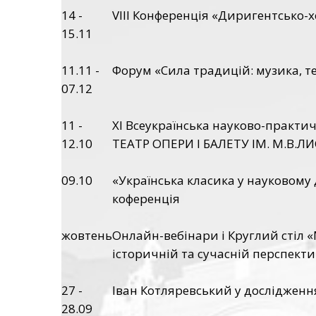
14 -
VIII Конференція «Диригентсько-хо
15.11
11.11 -
Форум «Сила традицій: музика, теа
07.12
11 -
XI Всеукраїнська науково-прак
12.10
ТЕАТР ОПЕРИ І БАЛЕТУ ІМ. М.В.Л
09.10
«Українська класика у науковому 
коференція
жовтень
Онлайн-вебінари і Круглий стіл
історичній та сучасній перспекти
27 -
Іван Котляревський у дослідженн
28.09