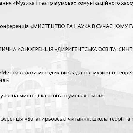
ння «Музика і театр в умовах комунікаційного хаос
а конференція «МИСТЕЦТВО ТА НАУКА В СУЧАСНОМУ
ИЧНА КОНФЕРЕНЦІЯ «ДИРИГЕНТСЬКА ОСВІТА: СИНТЕ
л «Метаморфози методик викладання музично-теорет
иві»
Сучасна мистецька освіта в умовах війни»
еренція «Богатирьовські читання: школа теорії та