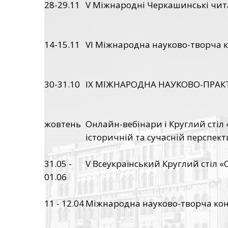
28-29.11
V Міжнародні Черкашинські чита
14-15.11
VI Міжнародна науково-творч
30-31.10
IX МІЖНАРОДНА НАУКОВО-ПРАКТ
жовтень
Онлайн-вебінари і Круглий сті
історичній та сучасній перспект
31.05 -
V Всеукраїнський Круглий стіл «
01.06
11 - 12.04
Міжнародна науково-творча конф