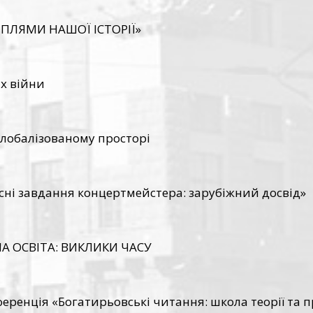
 ПЛЯМИ НАШОЇ ІСТОРІЇ»
ах війни
глобалізованому просторі
ні завдання концертмейстера: зарубіжний досвід»
А ОСВІТА: ВИКЛИКИ ЧАСУ
ренція «Богатирьовські читання: школа теорії та 