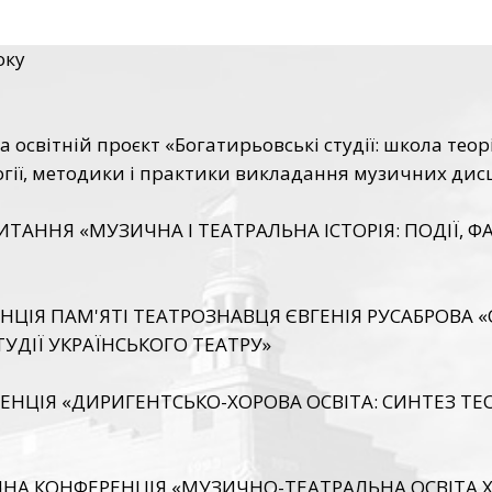
оку
світній проєкт «Богатирьовські студії: школа теорі
огії, методики і практики викладання музичних дис
ИТАННЯ «МУЗИЧНА І ТЕАТРАЛЬНА ІСТОРІЯ: ПОДІЇ, Ф
НЦІЯ ПАМ'ЯТІ ТЕАТРОЗНАВЦЯ ЄВГЕНІЯ РУСАБРОВ
УДІЇ УКРАЇНСЬКОГО ТЕАТРУ»
ЕНЦІЯ «ДИРИГЕНТСЬКО-ХОРОВА ОСВІТА: СИНТЕЗ ТЕО
А КОНФЕРЕНЦІЯ «МУЗИЧНО-ТЕАТРАЛЬНА ОСВІТА ХА