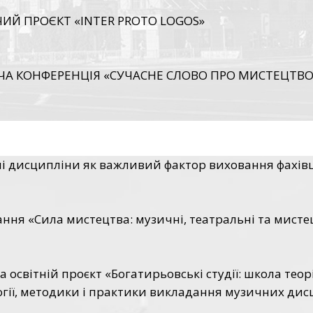
Й ПРОЄКТ «INTER PROTO LOGOS»
А КОНФЕРЕНЦІЯ «СУЧАСНЕ СЛОВО ПРО МИСТЕЦТВО: 
ні дисципліни як важливий фактор виховання фахівця
ння «Сила мистецтва: музичні, театральні та мисте
освітній проєкт «Богатирьовські студії: школа теор
огії, методики і практики викладання музичних дис