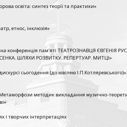
рова освіта: синтез теорії та практики»
тр, етнос, інклюзія»
тична конференція пам'яті ТЕАТРОЗНАВЦЯ ЄВГЕНІЯ 
ИСЕНКА. ШЛЯХИ РОЗВИТКУ. РЕПЕРТУАР. МИТЦІ»
дискурсі сьогодення (до ювілею І.П.Котляревського)
 «Метаморфози методик викладання музично-теорети
ві»
ях і творчих інтерпретаціях