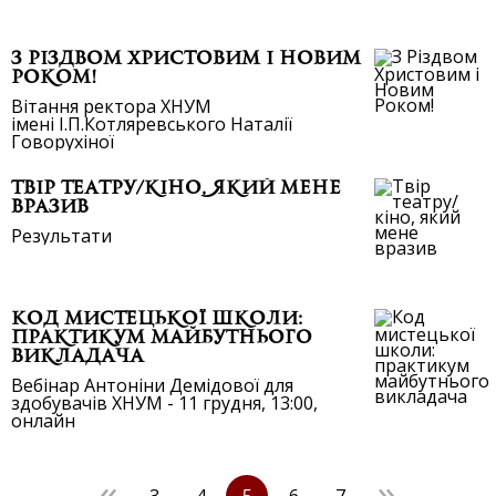
З Різдвом Христовим і Новим
Роком!
Вітання ректора ХНУМ
імені І.П.Котляревського Наталії
Говорухіної
Твір театру/кіно, який мене
вразив
Результати
Код мистецької школи:
практикум майбутнього
викладача
Вебінар Антоніни Демідової для
здобувачів ХНУМ - 11 грудня, 13:00,
онлайн
«
»