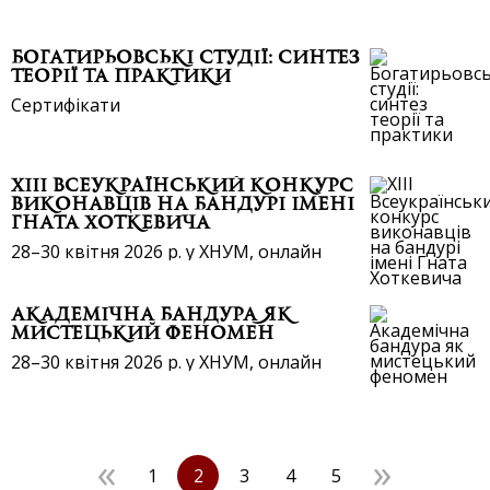
Богатирьовські студії: синтез
теорії та практики
Сертифікати
XIIІ Всеукраїнський конкурс
виконавців на бандурі імені
Гната Хоткевича
28–30 квітня 2026 р. у ХНУМ, онлайн
Академічна бандура як
мистецький феномен
28–30 квітня 2026 р. у ХНУМ, онлайн
«
»
1
2
3
4
5