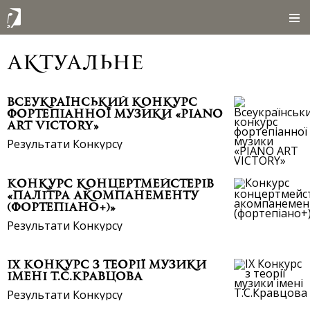
актуальне
Всеукраїнський конкурс
фортепіанної музики «PIANO
ART VICTORY»
Результати Конкурсу
Конкурс концертмейстерів
«Палітра акомпанементу
(фортепіано+)»
Результати Конкурсу
IX Конкурс з теорії музики
імені Т.С.Кравцова
Результати Конкурсу